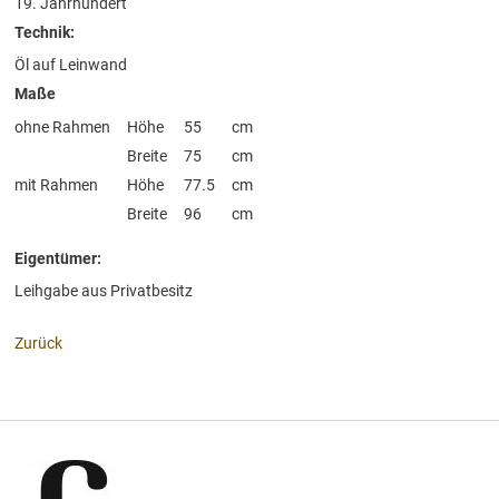
19. Jahrhundert
Technik:
Öl auf Leinwand
Maße
ohne Rahmen
Höhe
55
cm
Breite
75
cm
mit Rahmen
Höhe
77.5
cm
Breite
96
cm
Eigentümer:
Leihgabe aus Privatbesitz
Zurück